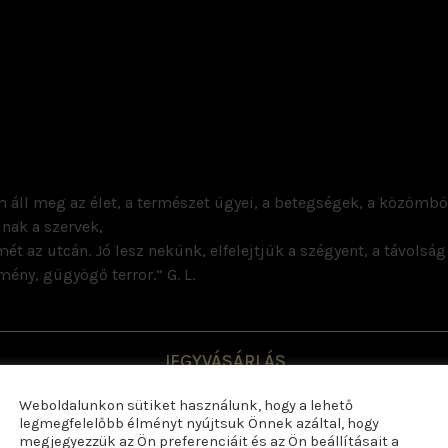
em áll meg az élet, a természet ügyei, a betegségek, a közömb
nak a szervek,
t az utcán. Jó lesz nekünk, elfelejtjük a szégyent, a távols
ény, gügyögő terror.” G. L.
JEGYVÁSÁRLÁS
Weboldalunkon sütiket használunk, hogy a lehető
legmegfelelőbb élményt nyújtsuk Önnek azáltal, hogy
MEGTEKINTÉS
megjegyezzük az Ön preferenciáit és az Ön beállításait a