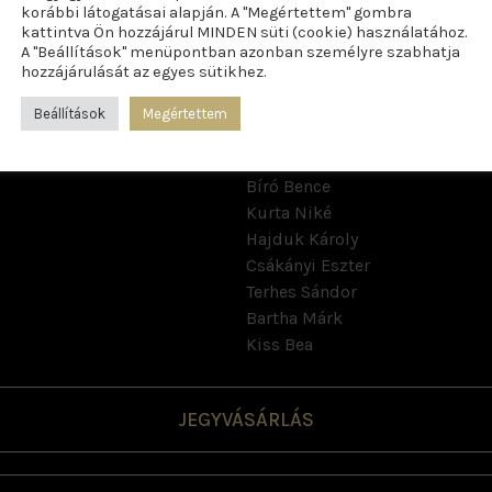
korábbi látogatásai alapján. A "Megértettem" gombra
kattintva Ön hozzájárul MINDEN süti (cookie) használatához.
A "Beállítások" menüpontban azonban személyre szabhatja
hozzájárulását az egyes sütikhez.
Beállítások
Megértettem
Bíró Bence
Kurta Niké
Hajduk Károly
Csákányi Eszter
Terhes Sándor
Bartha Márk
Kiss Bea
JEGYVÁSÁRLÁS