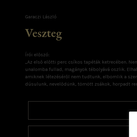
Garaczi László
Veszteg
Írói előszó:
„Az első előtti perc csíkos tapéták ketrecében. N
unalomba fullad, magányok tébolyává oszlik. Elhal
amiknek létezéséről nem tudtunk, elbomlik a szemé
dúsulunk, nevelődünk, tömött zsákok, horpadt rem