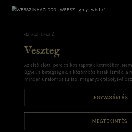
Garaczi László
Veszteg
Az első előtti perc csíkos tapéták ketrecében. Nem
ügyei, a betegségek, a közömbös kataklizmák, a re
minden unalomba fullad, magányok tébolyává oszl
JEGYVÁSÁRLÁS
MEGTEKINTÉS