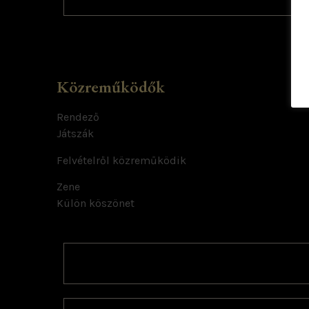
Közreműködők
Rendező
Játszák
Felvételről közreműködik
Zene
Külön köszönet