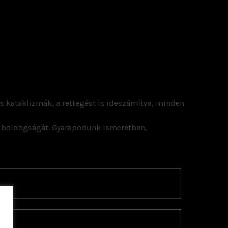
ös kataklizmák, a rettegést is ideszámítva, minden
ág boldogságát. Gyarapodunk ismeretben,