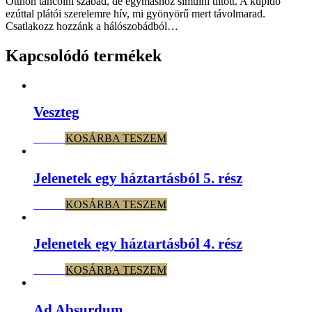
Otthon táncolni szabad, de egymáshoz simulni tiltott. A kupidó
ezúttal plátói szerelemre hív, mi gyönyörű mert távolmarad.
Csatlakozz hozzánk a hálószobádból…
Kapcsolódó termékek
Veszteg
800
Ft
KOSÁRBA TESZEM
Jelenetek egy háztartásból 5. rész
800
Ft
KOSÁRBA TESZEM
Jelenetek egy háztartásból 4. rész
800
Ft
KOSÁRBA TESZEM
Ad Absurdum