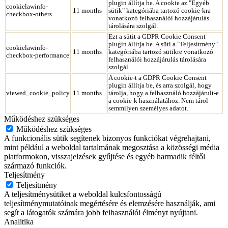
plugin állítja be. A cookie az "Egyéb
cookielawinfo-
11 months
sütik" kategóriába tartozó cookie-kra
checkbox-others
vonatkozó felhasználói hozzájárulás
tárolására szolgál.
Ezt a sütit a GDPR Cookie Consent
plugin állítja be. A süti a "Teljesítmény"
cookielawinfo-
11 months
kategóriába tartozó sütikre vonatkozó
checkbox-performance
felhasználói hozzájárulás tárolására
szolgál.
A cookie-t a GDPR Cookie Consent
plugin állítja be, és arra szolgál, hogy
viewed_cookie_policy
11 months
tárolja, hogy a felhasználó hozzájárult-e
a cookie-k használatához. Nem tárol
semmilyen személyes adatot.
Működéshez szükséges
Működéshez szükséges
A funkcionális sütik segítenek bizonyos funkciókat végrehajtani,
mint például a weboldal tartalmának megosztása a közösségi média
platformokon, visszajelzések gyűjtése és egyéb harmadik féltől
származó funkciók.
Teljesítmény
Teljesítmény
A teljesítménysütiket a weboldal kulcsfontosságú
teljesítménymutatóinak megértésére és elemzésére használják, ami
segít a látogatók számára jobb felhasználói élményt nyújtani.
Analitika