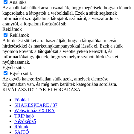
Analitika
Az analitikai sütiket arra használják, hogy megértsék, hogyan lépnek
kapcsolatba a látogatók a weboldallal. Ezek a sütik segítenek
információt szolgáltatni a látogatók számáról, a visszafordulási
arányról, a forgalom forrásáról stb.
Reklámok
Reklámok
A hirdetési sütiket arra használják, hogy a látogatókat releváns
hirdetésekkel és marketingkampányokkal lássák el. Ezek a sütik
nyomon követik a látogatókat a webhelyeken keresztül, és
információkat gyűjtenek, hogy személyre szabott hirdetéseket
nyújthassanak.
Egyéb sütik
Egyéb sütik
Az egyéb kategorizálatlan sütik azok, amelyek elemzése
folyamatban van, és még nem kerültek kategóriába sorolásra.
KIVÁLASZTOTTAK ELFOGADÁSA
Főoldal
SHAKESPEARE / 37
Webszínház EXTRA
TRIP hajó
Nézőképző
Rólunk
SAJTÓ