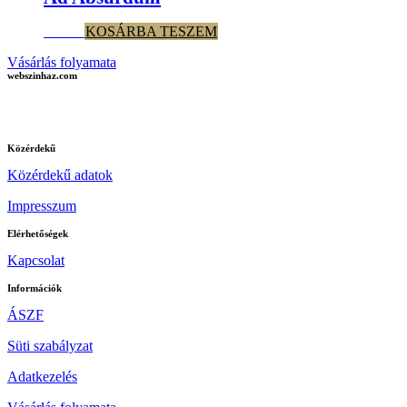
800
Ft
KOSÁRBA TESZEM
Vásárlás folyamata
webszinhaz.com
Közérdekű
Közérdekű adatok
Impresszum
Elérhetőségek
Kapcsolat
Információk
ÁSZF
Süti szabályzat
Adatkezelés