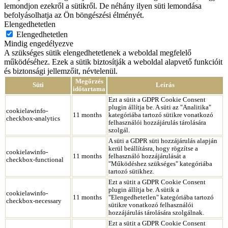
lemondjon ezekről a sütikről. De néhány ilyen süti lemondása
befolyásolhatja az Ön böngészési élményét.
Elengedhetetlen
Elengedhetetlen
Mindig engedélyezve
A szükséges sütik elengedhetetlenek a weboldal megfelelő
működéséhez. Ezek a sütik biztosítják a weboldal alapvető funkcióit
és biztonsági jellemzőit, névtelenül.
Megőrzés
Süti
Leírás
időtartama
Ezt a sütit a GDPR Cookie Consent
plugin állítja be. A süti az "Analitika"
cookielawinfo-
11 months
kategóriába tartozó sütikre vonatkozó
checkbox-analytics
felhasználói hozzájárulás tárolására
szolgál.
A süti a GDPR süti hozzájárulás alapján
kerül beállításra, hogy rögzítse a
cookielawinfo-
11 months
felhasználó hozzájárulását a
checkbox-functional
"Működéshez szükséges" kategóriába
tartozó sütikhez.
Ezt a sütit a GDPR Cookie Consent
plugin állítja be. A sütik a
cookielawinfo-
11 months
"Elengedhetetlen" kategóriába tartozó
checkbox-necessary
sütikre vonatkozó felhasználói
hozzájárulás tárolására szolgálnak.
Ezt a sütit a GDPR Cookie Consent