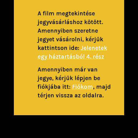
A film megtekintése
jegyvásárláshoz kötött.
Amennyiben szeretne
jegyet vásárolni, kérjük
kattintson ide:
Jelenetek
egy háztartásból 4. rész
Amennyiben már van
jegye, kérjük lépjen be
fiókjába itt:
Fiókom
, majd
térjen vissza az oldalra.