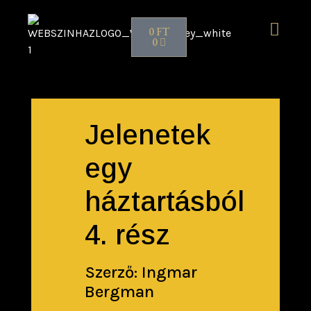
0
FT
0
Jelenetek
egy
háztartásból
4. rész
Szerző: Ingmar
Bergman