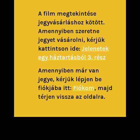
A film megtekintése
jegyvásárláshoz kötött.
Amennyiben szeretne
jegyet vásárolni, kérjük
kattintson ide:
Jelenetek
egy háztartásból 3. rész
Amennyiben már van
jegye, kérjük lépjen be
fiókjába itt:
Fiókom
, majd
térjen vissza az oldalra.