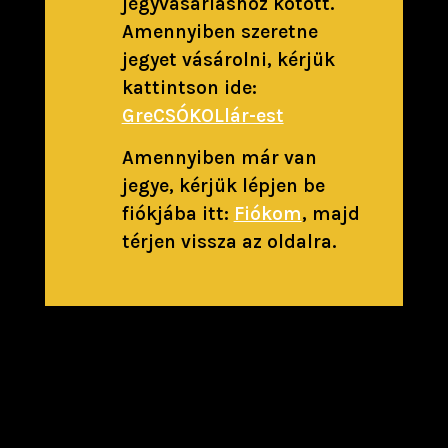
jegyvásárláshoz kötött.
Amennyiben szeretne
jegyet vásárolni, kérjük
kattintson ide:
GreCSÓKOLlár-est
Amennyiben már van
jegye, kérjük lépjen be
fiókjába itt:
Fiókom
, majd
térjen vissza az oldalra.